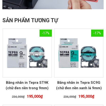
SẢN PHẨM TƯƠNG TỰ
-17%
-17%
Băng nhãn in Tepra ST9K
Băng nhãn in Tepra SC9G
(chữ đen nền trong 9mm)
(chữ đen nền xanh lá 9mm)
Giá
Giá
Giá
Giá
195,000
₫
195,000
₫
234,000
₫
234,000
₫
gốc
hiện
gốc
hiện