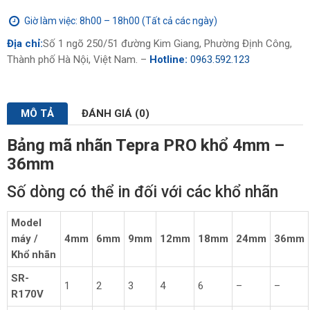
Giờ làm việc: 8h00 – 18h00 (Tất cả các ngày)
Địa chỉ:
Số 1 ngõ 250/51 đường Kim Giang, Phường Định Công,
Thành phố Hà Nội, Việt Nam. –
Hotline:
0963.592.123
MÔ TẢ
ĐÁNH GIÁ (0)
Bảng mã nhãn Tepra PRO khổ 4mm –
36mm
Số dòng có thể in đối với các khổ nhãn
Model
máy /
4mm
6mm
9mm
12mm
18mm
24mm
36mm
Khổ nhãn
SR-
1
2
3
4
6
–
–
R170V