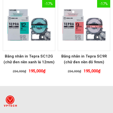
là:
tại
là:
tại
-17%
-17%
234,000₫.
là:
234,000₫.
là:
195,000₫.
195,00
Băng nhãn in Tepra SC12G
Băng nhãn in Tepra SC9R
(chữ đen nền xanh lá 12mm)
(chữ đen nền đỏ 9mm)
Giá
Giá
Giá
Giá
195,000
₫
195,000
₫
234,000
₫
234,000
₫
gốc
hiện
gốc
hiện
là:
tại
là:
tại
234,000₫.
là:
234,000₫.
là:
195,000₫.
195,00