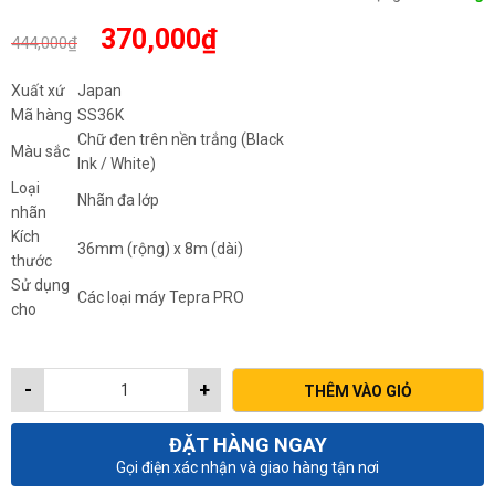
Giá
Giá
370,000
₫
444,000
₫
gốc
hiện
là:
tại
Xuất xứ
Japan
444,000₫.
là:
Mã hàng
SS36K
370,000₫.
Chữ đen trên nền trắng (Black
Màu sắc
Ink / White)
Loại
Nhãn đa lớp
nhãn
Kích
36mm (rộng) x 8m (dài)
thước
Sử dụng
Các loại máy Tepra PRO
cho
-
+
THÊM VÀO GIỎ
ĐẶT HÀNG NGAY
Gọi điện xác nhận và giao hàng tận nơi