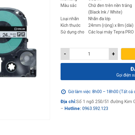
280,0
Màu sắc
Chữ đen trên nền trắng
(Black Ink / White)
Loại nhãn
Nhãn đa lớp
Kích thước
24mm (rộng) x 8m (dài)
Sử dụng cho
Các loại máy Tepra PRO
-
+
Đ
Gọi điện 
Giờ làm việc: 8h00 – 18h00 (Tất cả 
Địa chỉ:
Số 1 ngõ 250/51 đường Kim G
–
Hotline:
0963.592.123