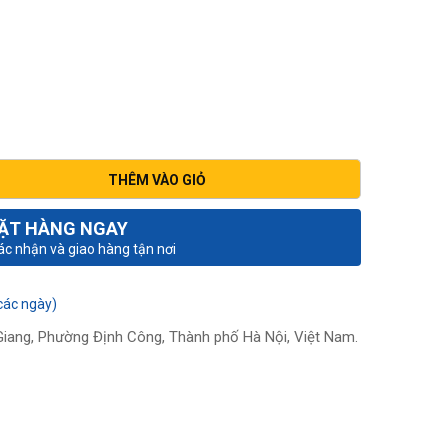
00₫.
THÊM VÀO GIỎ
ẶT HÀNG NGAY
xác nhận và giao hàng tận nơi
các ngày)
iang, Phường Định Công, Thành phố Hà Nội, Việt Nam.