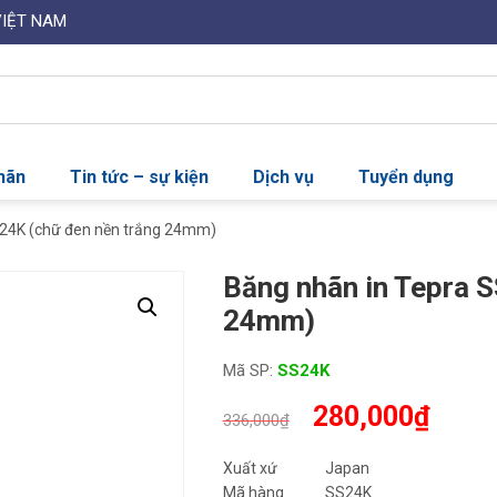
VIỆT NAM
nhãn
Tin tức – sự kiện
Dịch vụ
Tuyển dụng
S24K (chữ đen nền trắng 24mm)
Băng nhãn in Tepra 
24mm)
Mã SP:
SS24K
Giá
Giá
280,000
₫
336,000
₫
gốc
hiện
là:
tại
Xuất xứ
Japan
336,000₫.
là:
Mã hàng
SS24K