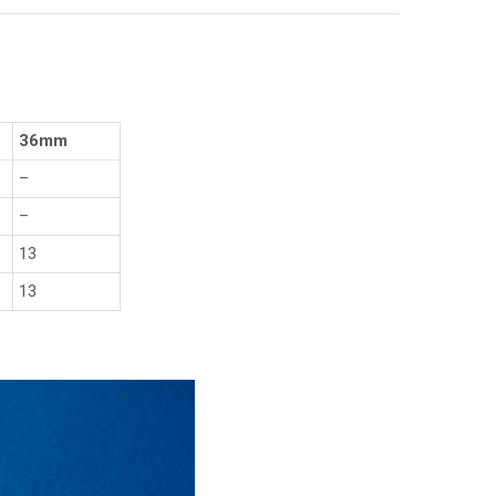
36mm
–
–
13
13