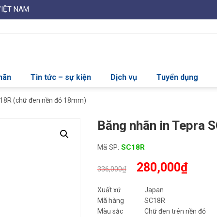
VIỆT NAM
nhãn
Tin tức – sự kiện
Dịch vụ
Tuyển dụng
C18R (chữ đen nền đỏ 18mm)
Băng nhãn in Tepra 
Mã SP:
SC18R
Giá
Giá
280,000
₫
336,000
₫
gốc
hiện
là:
tại
Xuất xứ
Japan
336,000₫.
là:
Mã hàng
SC18R
280,0
Màu sắc
Chữ đen trên nền đỏ