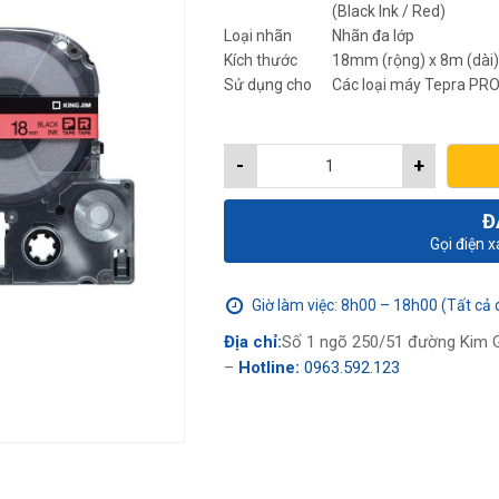
(Black Ink / Red)
Loại nhãn
Nhãn đa lớp
Kích thước
18mm (rộng) x 8m (dài)
Sử dụng cho
Các loại máy Tepra PR
-
+
Đ
Gọi điện 
Giờ làm việc: 8h00 – 18h00 (Tất cả 
Địa chỉ:
Số 1 ngõ 250/51 đường Kim G
–
Hotline:
0963.592.123