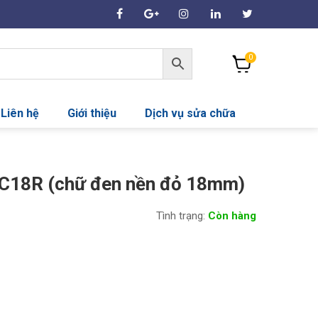
0
Liên hệ
Giới thiệu
Dịch vụ sửa chữa
SC18R (chữ đen nền đỏ 18mm)
Tình trạng:
Còn hàng
00₫.