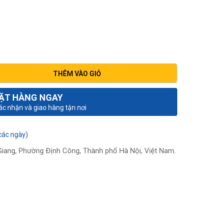
O
THÊM VÀO GIỎ
ẶT HÀNG NGAY
xác nhận và giao hàng tận nơi
các ngày)
iang, Phường Định Công, Thành phố Hà Nội, Việt Nam.