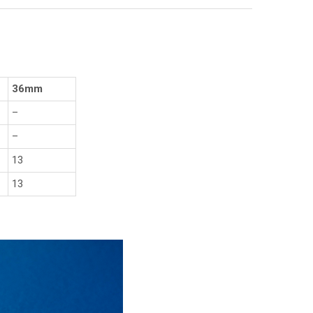
36mm
–
–
13
13