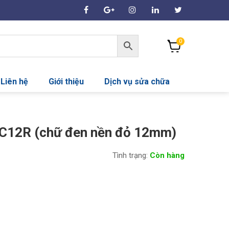
0
Liên hệ
Giới thiệu
Dịch vụ sửa chữa
SC12R (chữ đen nền đỏ 12mm)
Tình trạng:
Còn hàng
00₫.