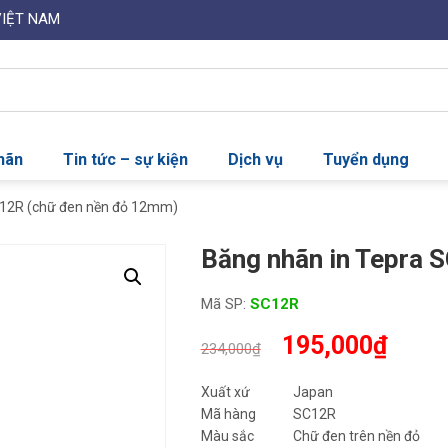
VIỆT NAM
nhãn
Tin tức – sự kiện
Dịch vụ
Tuyển dụng
C12R (chữ đen nền đỏ 12mm)
Băng nhãn in Tepra 
Mã SP:
SC12R
Giá
Giá
195,000
₫
234,000
₫
gốc
hiện
là:
tại
Xuất xứ
Japan
234,000₫.
là:
Mã hàng
SC12R
195,0
Màu sắc
Chữ đen trên nền đỏ