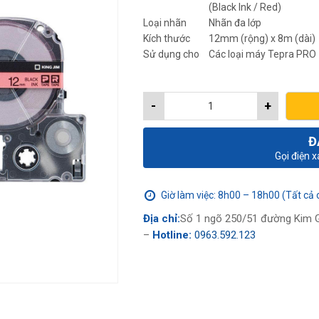
(Black Ink / Red)
Loại nhãn
Nhãn đa lớp
Kích thước
12mm (rộng) x 8m (dài)
Sử dụng cho
Các loại máy Tepra PRO
-
+
Đ
Gọi điện 
Giờ làm việc: 8h00 – 18h00 (Tất cả 
Địa chỉ:
Số 1 ngõ 250/51 đường Kim G
–
Hotline:
0963.592.123