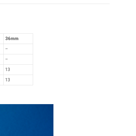
36mm
–
–
13
13