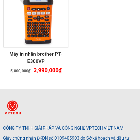
Máy in nhãn brother PT-
E300VP
Giá
Giá
3,990,000
₫
5,000,000
₫
gốc
hiện
là:
tại
5,000,000₫.
là:
3,990,000₫.
CÔNG TY TNHH GIẢI PHÁP VÀ CÔNG NGHỆ VPTECH VIỆT NAM
Giấy chứng nhận ĐKDN số 0109405903 do Sở kế hoạch và đầu tư