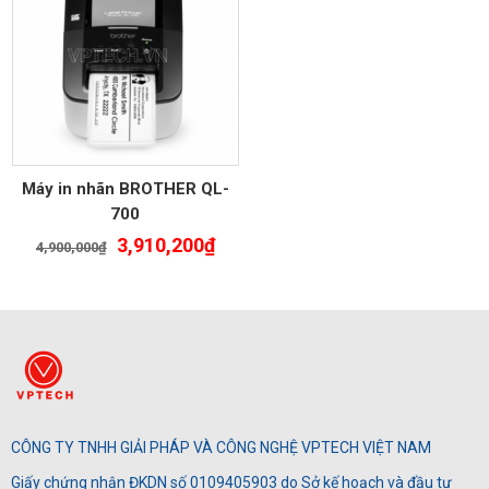
Máy in nhãn BROTHER QL-
700
Giá
Giá
3,910,200
₫
4,900,000
₫
gốc
hiện
là:
tại
4,900,000₫.
là:
3,910,200₫.
CÔNG TY TNHH GIẢI PHÁP VÀ CÔNG NGHỆ VPTECH VIỆT NAM
Giấy chứng nhận ĐKDN số 0109405903 do Sở kế hoạch và đầu tư