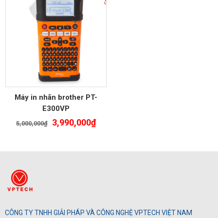
Máy in nhãn brother PT-
E300VP
Giá
Giá
3,990,000
₫
5,000,000
₫
gốc
hiện
là:
tại
5,000,000₫.
là:
3,990,000₫.
CÔNG TY TNHH GIẢI PHÁP VÀ CÔNG NGHỆ VPTECH VIỆT NAM