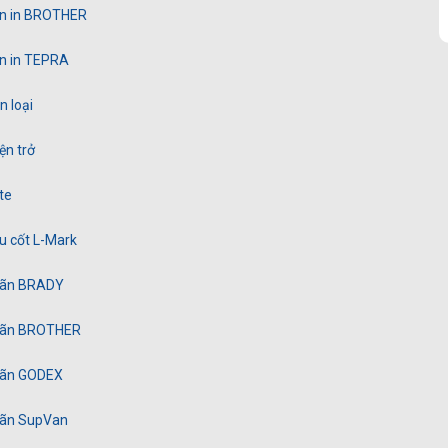
n in BROTHER
n in TEPRA
 loại
ện trở
te
u cốt L-Mark
hãn BRADY
hãn BROTHER
hãn GODEX
hãn SupVan