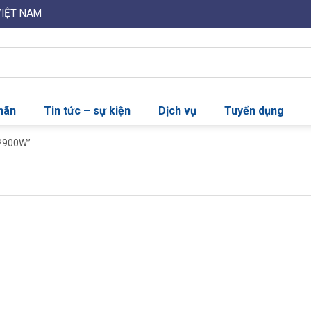
VIỆT NAM
nhãn
Tin tức – sự kiện
Dịch vụ
Tuyển dụng
-P900W”