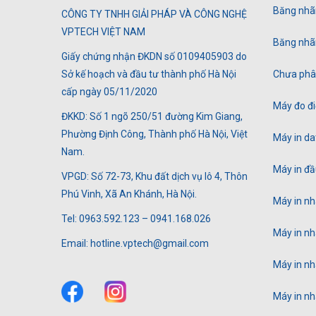
Băng nhã
CÔNG TY TNHH GIẢI PHÁP VÀ CÔNG NGHỆ
VPTECH VIỆT NAM
Băng nhã
Giấy chứng nhận ĐKDN số 0109405903 do
Sở kế hoạch và đầu tư thành phố Hà Nội
Chưa phân
cấp ngày 05/11/2020
Máy đo đi
ĐKKD: Số 1 ngõ 250/51 đường Kim Giang,
Phường Định Công, Thành phố Hà Nội, Việt
Máy in da
Nam.
Máy in đầ
VPGD: Số 72-73, Khu đất dịch vụ lô 4, Thôn
Phú Vinh, Xã An Khánh, Hà Nội.
Máy in n
Tel: 0963.592.123 – 0941.168.026
Máy in n
Email: hotline.vptech@gmail.com
Máy in n
Máy in n