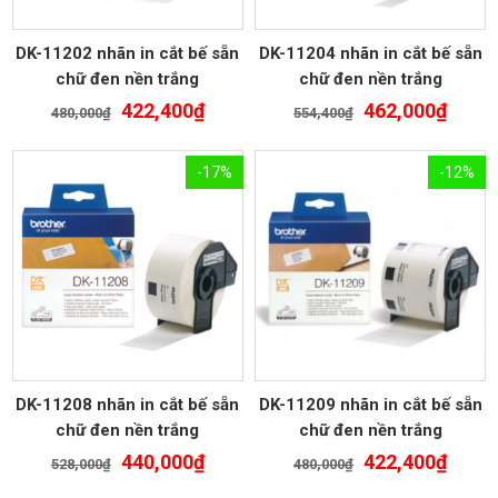
DK-11202 nhãn in cắt bế sẵn
DK-11204 nhãn in cắt bế sẵn
chữ đen nền trắng
chữ đen nền trắng
Giá
Giá
Giá
Giá
422,400
₫
462,000
₫
480,000
₫
554,400
₫
gốc
hiện
gốc
hiện
là:
tại
là:
tại
-17%
-12%
480,000₫.
là:
554,400₫.
là:
422,400₫.
462,0
DK-11208 nhãn in cắt bế sẵn
DK-11209 nhãn in cắt bế sẵn
chữ đen nền trắng
chữ đen nền trắng
Giá
Giá
Giá
Giá
440,000
₫
422,400
₫
528,000
₫
480,000
₫
gốc
hiện
gốc
hiện