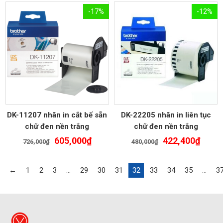
là:
tại
là:
tại
-17%
-12%
528,000₫.
là:
480,000₫.
là:
440,000₫.
422,4
DK-11207 nhãn in cắt bế sẵn
DK-22205 nhãn in liên tục
chữ đen nền trắng
chữ đen nền trắng
Giá
Giá
Giá
Giá
605,000
₫
422,400
₫
726,000
₫
480,000
₫
gốc
hiện
gốc
hiện
là:
tại
là:
tại
←
1
2
3
…
29
30
31
32
33
34
35
…
3
726,000₫.
là:
480,000₫.
là:
605,000₫.
422,4