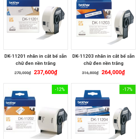
DK-11201 nhãn in cắt bế sẵn
DK-11203 nhãn in cắt bế sẵn
chữ đen nền trắng
chữ đen nền trắng
Giá
Giá
Giá
Giá
237,600
₫
264,000
₫
270,000
₫
316,800
₫
gốc
hiện
gốc
hiện
là:
tại
là:
tại
-12%
-17%
270,000₫.
là:
316,800₫.
là:
237,600₫.
264,0