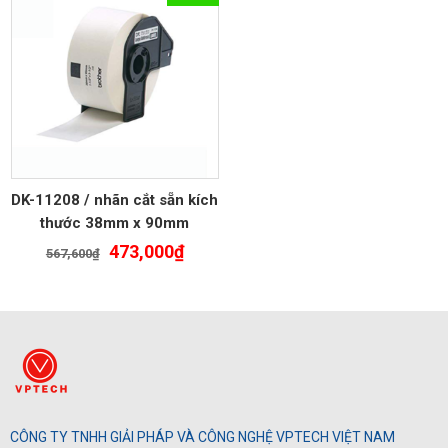
DK-11208 / nhãn cắt sẵn kích
thước 38mm x 90mm
Giá
Giá
473,000
₫
567,600
₫
gốc
hiện
là:
tại
567,600₫.
là:
473,000₫.
CÔNG TY TNHH GIẢI PHÁP VÀ CÔNG NGHỆ VPTECH VIỆT NAM